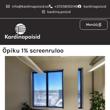
info@kardinapoisid.ee
+37258100149
kardinapoisid
kardina.poisid
Menüü
Öpiku 1% screenruloo