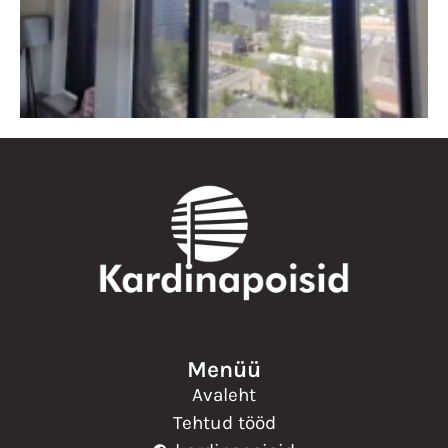
Menüü
Avaleht
Tehtud tööd