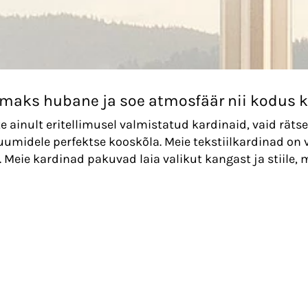
omaks hubane ja soe atmosfäär nii kodus ku
ainult eritellimusel valmistatud kardinaid, vaid räts
uumidele perfektse kooskõla. Meie tekstiilkardinad on
 Meie kardinad pakuvad laia valikut kangast ja stiile, m