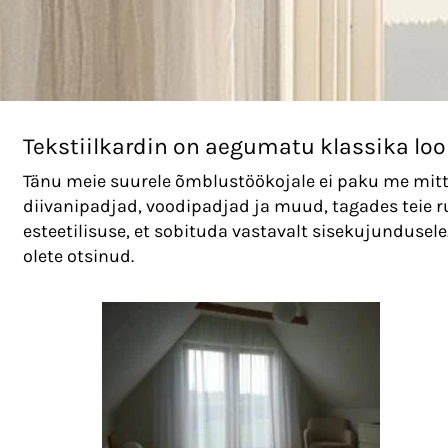
Tekstiilkardin on aegumatu klassika lo
Tänu meie suurele õmblustöökojale ei paku me mitte 
diivanipadjad, voodipadjad ja muud, tagades teie r
esteetilisuse, et sobituda vastavalt sisekujundusele.
olete otsinud.