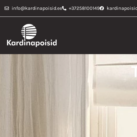
info@kardinapoisid.ee
+37258100149
kardinapoisi