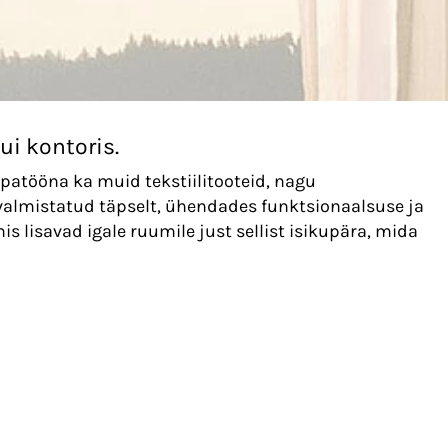
i kontoris.
epatööna ka muid tekstiilitooteid, nagu
 valmistatud täpselt, ühendades funktsionaalsuse ja
is lisavad igale ruumile just sellist isikupära, mida