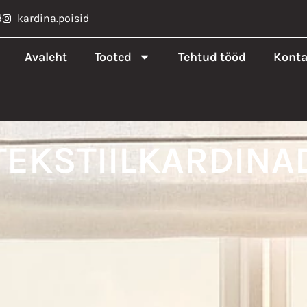
d
kardina.poisid
Avaleht
Tooted
Tehtud tööd
Konta
TEKSTIILKARDINA